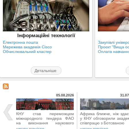
Інформаційні технології
Електронна пошта
Закупівлі універ
Мережева академія Cisco
Проєкт "Вища ос
Обчислювальний кластер
Оплата навчання
Детальніше
05.08.2026
31.07
КНУ став переможцем
Африка ближче, ніж здає
міжнародного тендера ФАО
у КНУ обговорили акаде
на виконання наукового
співпрацю з Ботсваною
проєкту
читати повністю
читати повністю