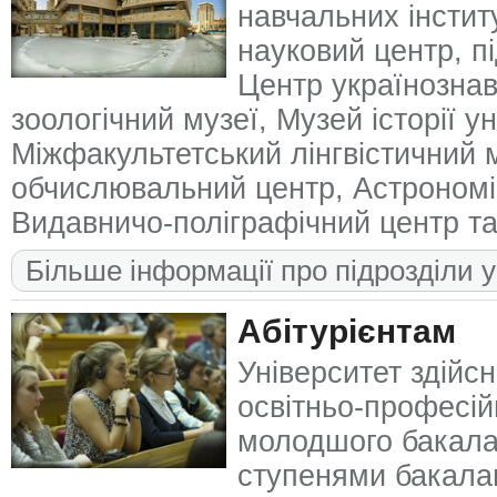
навчальних інститу
науковий центр, пі
Центр українознав
зоологічний музеї, Музей історії ун
Міжфакультетський лінгвістичний 
обчислювальний центр, Астрономі
Видавничо-поліграфічний центр та
Більше інформації про підрозділи 
Абітурієнтам
Університет здійсн
освітньо-професі
молодшого бакалав
ступенями бакалавр