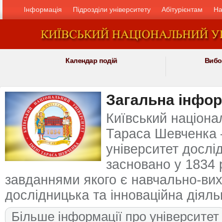
Інформація
Підрозділи університету
Абітурієнтам
На
Календар подій
Вибо
Загальна інфор
Київський націона
Тараса Шевченка 
університет дослі
засновано у 1834 
завданнями якого є навчально-вих
дослідницька та інноваційна діяль
Більше інформації про університет