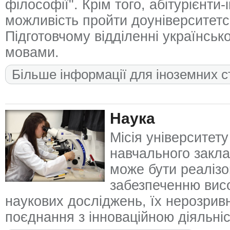
філософії". Крім того, абітурієнти
можливість пройти доуніверситетсь
Підготовчому відділенні українськ
мовами.
Більше інформації для іноземних с
Наука
Місія університет
навчального закла
може бути реалізо
забезпеченню висок
наукових досліджень, їх нерозривно
поєднання з інноваційною діяльні